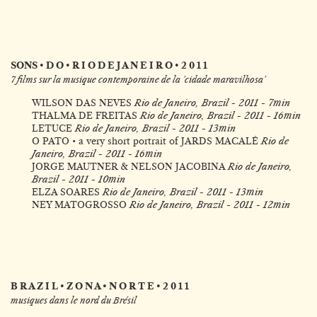
SONS • D O • R I O D E J A N E I R O • 2 0 1 1
7 films sur la musique contemporaine de la 'cidade maravilhosa'
WILSON DAS NEVES
Rio de Janeiro, Brazil - 2011 - 7min
THALMA DE FREITAS
Rio de Janeiro, Brazil - 2011 - 16min
LETUCE
Rio de Janeiro, Brazil - 2011 - 13min
O PATO • a very short portrait of JARDS MACALÉ
Rio de
Janeiro, Brazil - 2011 - 16min
JORGE MAUTNER & NELSON JACOBINA
Rio de Janeiro,
Brazil - 2011 - 10min
ELZA SOARES
Rio de Janeiro, Brazil - 2011 - 13min
NEY MATOGROSSO
Rio de Janeiro, Brazil - 2011 - 12min
B R A Z I L • Z O N A • N O R T E • 2 0 1 1
musiques dans le nord du Brésil