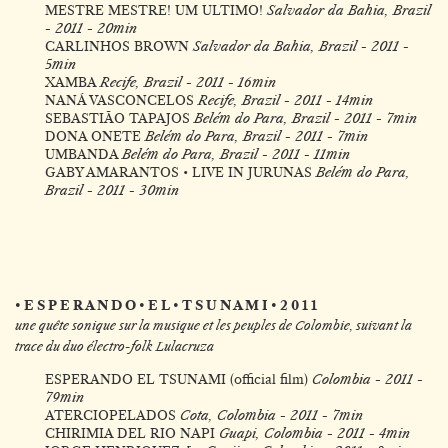
MESTRE MESTRE! UM ULTIMO!
Salvador da Bahia, Brazil
- 2011 - 20min
CARLINHOS BROWN
Salvador da Bahia, Brazil - 2011 -
5min
XAMBA
Recife, Brazil - 2011 - 16min
NANÁ VASCONCELOS
Recife, Brazil - 2011 - 14min
SEBASTIÃO TAPAJOS
Belém do Para, Brazil - 2011 - 7min
DONA ONETE
Belém do Para, Brazil - 2011 - 7min
UMBANDA
Belém do Para, Brazil - 2011 - 11min
GABY AMARANTOS • LIVE IN JURUNAS
Belém do Para,
Brazil - 2011 - 30min
• E S P E R A N D O • E L • T S U N A M I • 2 0 1 1
une quête sonique sur la musique et les peuples de Colombie, suivant la
trace du duo électro-folk Lulacruza
ESPERANDO EL TSUNAMI (official film
)
Colombia - 2011 -
79min
ATERCIOPELADOS
Cota, Colombia - 2011 - 7min
CHIRIMIA DEL RIO NAPI
Guapi, Colombia - 2011 - 4min