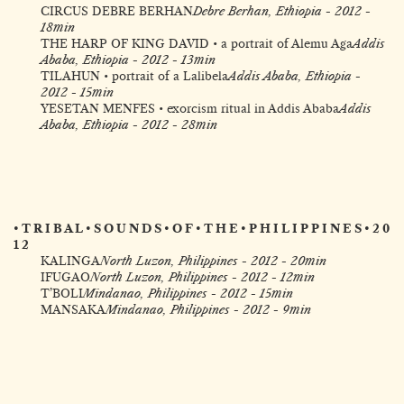
CIRCUS DEBRE BERHAN
Debre Berhan, Ethiopia - 2012 -
18min
THE HARP OF KING DAVID • a portrait of Alemu Aga
Addis
Ababa, Ethiopia - 2012 - 13min
TILAHUN • portrait of a Lalibela
Addis Ababa, Ethiopia -
2012 - 15min
YESETAN MENFES • exorcism ritual in Addis Ababa
Addis
Ababa, Ethiopia - 2012 - 28min
• T R I B A L • S O U N D S • O F • T H E • P H I L I P P I N E S • 2 0
1 2
KALINGA
North Luzon, Philippines - 2012 - 20min
IFUGAO
North Luzon, Philippines - 2012 - 12min
T’BOLI
Mindanao, Philippines - 2012 - 15min
MANSAKA
Mindanao, Philippines - 2012 - 9min