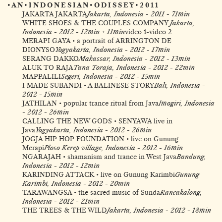
• A N • I N D O N E S I A N • O D I S S E Y • 2 0 1 1
JAKARTA JAKARTA
Jakarta, Indonesia - 2011 - 71min
WHITE SHOES & THE COUPLES COMPANY
Jakarta,
Indonesia - 2012 - 12min + 11min
video 1
-
video 2
MERAPI GAYA • a portrait of ARRINGTON DE
DIONYSO
Yogyakarta, Indonesia - 2012 - 17min
SERANG DAKKO
Makassar, Indonesia - 2012 - 13min
ALUK TO RAJA
Tana Toraja, Indonesia - 2012 - 22min
MAPPALILI
Segeri, Indonesia - 2012 - 15min
I MADE SUBANDI • A BALINESE STORY
Bali, Indonesia -
2012 - 15min
JATHILAN • popular trance ritual from Java
Imogiri, Indonesia
- 2012 - 26min
CALLING THE NEW GODS • SENYAWA live in
Java
Yogyakarta, Indonesia - 2012 - 26min
JOGJA HIP HOP FOUNDATION • live on Gunung
Merapi
Ploso Kerep village, Indonesia - 2012 - 16min
NGARAJAH • shamanism and trance in West Java
Bandung,
Indonesia - 2012 - 12min
KARINDING ATTACK • live on Gunung Karimbi
Gunung
Karimbi, Indonesia - 2012 - 20min
TARAWANGSA • the sacred music of Sunda
Rancakalong,
Indonesia - 2012 - 21min
THE TREES & THE WILD
Jakarta, Indonesia - 2012 - 18min