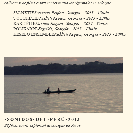
collection de films courts sur les musiques régionales en Géorgie
SVANÉTIE
Svanetia Region, Georgia - 2013 - 12min
TOUCHÉTIE
Tusheti Region, Georgia - 2013 - 12min
KAKHÉTIE
Kakheti Region, Georgia - 2013 - 15min
POLIKARPÉ
Zugdidi, Georgia - 2013 - 12min
KESELO ENSEMBLE
Kakheti Region, Georgia - 2013 - 10min
• S O N I D O S • D E L • P E R Ú • 2 0 1 3
33 films courts explorant la musique au Pérou