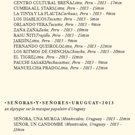
CENTRO CULTURAL BREÑA
Lima, Peru - 2013 - 17min
CUMBIA ALL STARS
Lima, Peru - 2013 - 15min
LA TINYA Y LA FLAUTA
Carhuaz, Peru - 2013 - 9min
LOS DIABLICOS
Tucume, Peru - 2013 - 5min
ORLANDO VERA
Tucume, Peru - 2013 - 9min
ZAÑA ZAÑA
Zaña, Peru - 2013 - 10min
RASU ÑITI
Trujillo, Peru - 2013 - 15min
JARDÍN
Lima, Peru - 2013 - 9min
FERNANDO QUEIROLO
Lima, Peru - 2013 - 12min
LOS RITMOS DE CHINCHA
Chincha, Peru - 2013 - 10min
EL TIGRE
Lima, Peru - 2013 - 11min
PAUCHI SASAKI
Pachacamac, Peru - 2013 - 9min
MANUELCHA PRADO
Lima, Peru - 2013 - 12min
• S E Ñ O R A S • Y • S E Ñ O R E S • U R U G U A Y • 2 0 1 3
un diptyque sur la musique populaire d'Uruguay
SEÑORA, UNA MURGA !
Montevideo, Uruguay - 2013 - 11min
SEÑOR, UN CANDOMBE !
Montevideo, Uruguay - 2013 -
11min