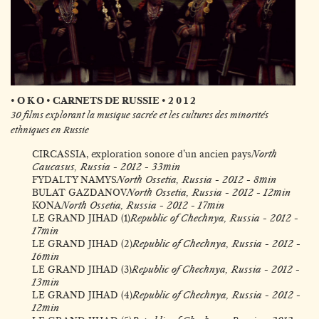
• O K O • CARNETS DE RUSSIE • 2 0 1 2
30 films explorant la musique sacrée et les cultures des minorités
ethniques en Russie
CIRCASSIA, exploration sonore d’un ancien pays
North
Caucasus, Russia - 2012 - 33min
FYDALTY NAMYS
North Ossetia, Russia - 2012 - 8min
BULAT GAZDANOV
North Ossetia, Russia - 2012 - 12min
KONA
North Ossetia, Russia - 2012 - 17min
LE GRAND JIHAD (1
)
Republic of Chechnya, Russia - 2012 -
17min
LE GRAND JIHAD (2
)
Republic of Chechnya, Russia - 2012 -
16min
LE GRAND JIHAD (3
)
Republic of Chechnya, Russia - 2012 -
13min
LE GRAND JIHAD (4
)
Republic of Chechnya, Russia - 2012 -
12min