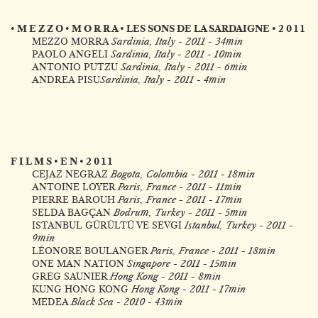
• M E Z Z O • M O R R A • LES SONS DE LA SARDAIGNE • 2 0 1 1
MEZZO MORRA
Sardinia, Italy - 2011 - 34min
PAOLO ANGELI
Sardinia, Italy - 2011 - 10min
ANTONIO PUTZU
Sardinia, Italy - 2011 - 6min
ANDREA PISU
Sardinia, Italy - 2011 - 4min
F I L M S • E N • 2 0 1 1
CEJAZ NEGRAZ
Bogota, Colombia - 2011 - 18min
ANTOINE LOYER
Paris, France - 2011 - 11min
PIERRE BAROUH
Paris, France - 2011 - 17min
SELDA BAGÇAN
Bodrum, Turkey - 2011 - 5min
ISTANBUL GÜRÜLTÜ VE SEVGI
Istanbul, Turkey - 2011 -
9min
LÉONORE BOULANGER
Paris, France - 2011 - 18min
ONE MAN NATION
Singapore - 2011 - 15min
GREG SAUNIER
Hong Kong - 2011 - 8min
KUNG HONG KONG
Hong Kong - 2011 - 17min
MEDEA
Black Sea - 2010 - 43min