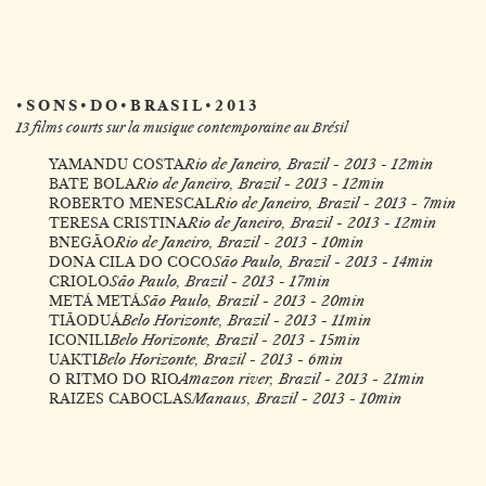
• S O N S • D O • B R A S I L • 2 0 1 3
13 films courts sur la musique contemporaine au Brésil
YAMANDU COSTA
Rio de Janeiro, Brazil - 2013 - 12min
BATE BOLA
Rio de Janeiro, Brazil - 2013 - 12min
ROBERTO MENESCAL
Rio de Janeiro, Brazil - 2013 - 7min
TERESA CRISTINA
Rio de Janeiro, Brazil - 2013 - 12min
BNEGÃO
Rio de Janeiro, Brazil - 2013 - 10min
DONA CILA DO COCO
São Paulo, Brazil - 2013 - 14min
CRIOLO
São Paulo, Brazil - 2013 - 17min
METÁ METÁ
São Paulo, Brazil - 2013 - 20min
TIÃODUÁ
Belo Horizonte, Brazil - 2013 - 11min
ICONILI
Belo Horizonte, Brazil - 2013 - 15min
UAKTI
Belo Horizonte, Brazil - 2013 - 6min
O RITMO DO RIO
Amazon river, Brazil - 2013 - 21min
RAIZES CABOCLAS
Manaus, Brazil - 2013 - 10min