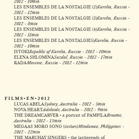
2012 - 10min
LES ENSEMBLES DE LA NOSTALGIE (2
)
Karelia, Russia -
2012 - 12min
LES ENSEMBLES DE LA NOSTALGIE (3
)
Karelia, Russia -
2012 - 8min
LES ENSEMBLES DE LA NOSTALGIE (4
)
Karelia, Russia -
2012 - 11min
LES ENSEMBLES DE LA NOSTALGIE
5)
Karelia, Russia -
2012 - 10min
ISTOKI
Republic of Karelia, Russia - 2012 - 10min
ELENA SHLOMINA
Suzdal, Russia - 2012 - 17min
RADA
Moscow, Russia - 2012 - 12min
F I L M S • E N • 2 0 1 2
LUCAS ABELA
Sydney, Australia - 2012 - 5min
NOVA HEART
Adelaide, Australia - 2012 - 9min
THE DREAMCARVER • a portrait of PAMPILA
Broome,
Australia - 2012 - 13min
MEGAAS MORO SONG (rushes
)
Mindanao, Philippines -
2012 - 22min
THE MABUHAY SINGERS • the last
legends of