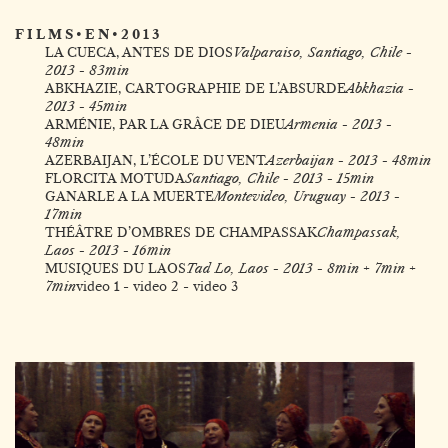
F I L M S • E N • 2 0 1 3
LA CUECA, ANTES DE DIOS
Valparaiso, Santiago, Chile -
2013 - 83min
ABKHAZIE, CARTOGRAPHIE DE L’ABSURDE
Abkhazia -
2013 - 45min
ARMÉNIE, PAR LA GRÂCE DE DIEU
Armenia - 2013 -
48min
AZERBAIJAN, L’ÉCOLE DU VENT
Azerbaijan - 2013 - 48min
FLORCITA MOTUDA
Santiago, Chile - 2013 - 15min
GANARLE A LA MUERTE
Montevideo, Uruguay - 2013 -
17min
THÉÂTRE D’OMBRES DE CHAMPASSAK
Champassak,
Laos - 2013 - 16min
MUSIQUES DU LAOS
Tad Lo, Laos - 2013 - 8min + 7min +
7min
video 1
-
video 2
-
video 3