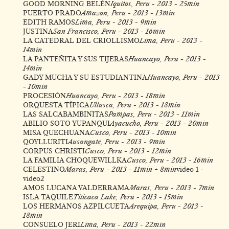
GOOD MORNING BELÉN
Iquitos, Peru - 2013 - 25min
PUERTO PRADO
Amazon, Peru - 2013 - 13min
EDITH RAMOS
Lima, Peru - 2013 - 9min
JUSTINA
San Francisco, Peru - 2013 - 16min
LA CATEDRAL DEL CRIOLLISMO
Lima, Peru - 2013 -
14min
LA PANTEÑITA Y SUS TIJERAS
Huancayo, Peru - 2013 -
14min
GADY MUCHA Y SU ESTUDIANTINA
Huancayo, Peru - 2013
- 10min
PROCESIÓN
Huancayo, Peru - 2013 - 18min
ORQUESTA TÍPICA
Ullusca, Peru - 2013 - 18min
LAS SALCABAMBINITAS
Pampas, Peru - 2013 - 11min
ABILIO SOTO YUPANQUI
Ayacucho, Peru - 2013 - 20min
MISA QUECHUANA
Cusco, Peru - 2013 - 10min
QOYLLURITI
Ausangate, Peru - 2013 - 9min
CORPUS CHRISTI
Cusco, Peru - 2013 - 12min
LA FAMILIA CHOQUEWILLKA
Cusco, Peru - 2013 - 16min
CELESTINO
Maras, Peru - 2013 - 11min + 8min
video 1
-
video2
AMOS LUCANA VALDERRAMA
Maras, Peru - 2013 - 7min
ISLA TAQUILE
Titicaca Lake, Peru - 2013 - 15min
LOS HERMANOS AZPILCUETA
Arequipa, Peru - 2013 -
18min
CONSUELO JERI
Lima, Peru - 2013 - 22min