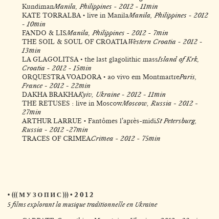
Kundiman
Manila, Philippines - 2012 - 11min
KATE TORRALBA • live in Manila
Manila, Philippines - 2012
- 10min
FANDO & LIS
Manila, Philippines - 2012 - 7min
THE SOIL & SOUL OF CROATIA
Western Croatia - 2012 -
13min
LA GLAGOLITSA • the last glagolithic mass
Island of Krk,
Croatia - 2012 - 15min
ORQUESTRA VOADORA • ao vivo em Montmartre
Paris,
France - 2012 - 22min
DAKHA BRAKHA
Kyiv, Ukraine - 2012 - 11min
THE RETUSES : live in Moscow
Moscow, Russia - 2012 -
27min
ARTHUR LARRUE • Fantômes l’après-midi
St Petersburg,
Russia - 2012 -27min
TRACES OF CRIMEA
Crimea - 2012 - 75min
• ((( М У З О П И С ))) • 2 0 1 2
5 films explorant la musique traditionnelle en Ukraine