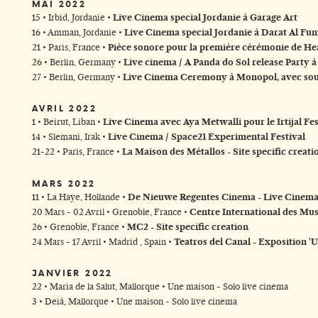
MAI 2022
15 • Irbid, Jordanie •
Live Cinema special Jordanie à Garage Art
16 • Amman, Jordanie •
Live Cinema special Jordanie à Darat Al Fu
21 • Paris, France •
Pièce sonore pour la première cérémonie de He
26 • Berlin, Germany •
Live cinema / A Panda do Sol release Party
27 • Berlin, Germany •
Live Cinema Ceremony à Monopol, avec s
AVRIL 2022
1 • Beirut, Liban •
Live Cinema avec Aya Metwalli pour le Irtijal Fes
14 • Slemani, Irak •
Live Cinema / Space21 Experimental Festival
21-22 • Paris, France •
La Maison des Métallos - Site specific creati
MARS 2022
11 • La Haye, Hollande •
De Nieuwe Regentes Cinema - Live Cinem
20 Mars - 02 Avril • Grenoble, France •
Centre International des Mus
26 • Grenoble, France •
MC2 - Site specific creation
24 Mars - 17 Avril • Madrid , Spain •
Teatros del Canal - Exposition 
JANVIER 2022
22 • Maria de la Salut, Mallorque • Une maison - Solo live cinema
3 • Deià, Mallorque • Une maison - Solo live cinema