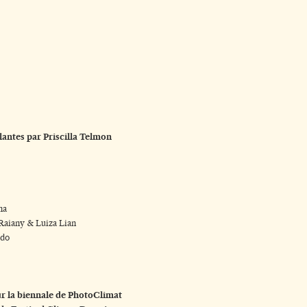
lantes par Priscilla Telmon
na
, Raiany & Luiza Lian
ido
ur la biennale de PhotoClimat