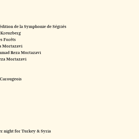
édition de la Symphonie de Ségriès
l Kreuzberg
es Forêts
a Mortazavi
mmad Reza Mortazavi
eza Mortazavi
 Carougeois
er night for Turkey & Syria