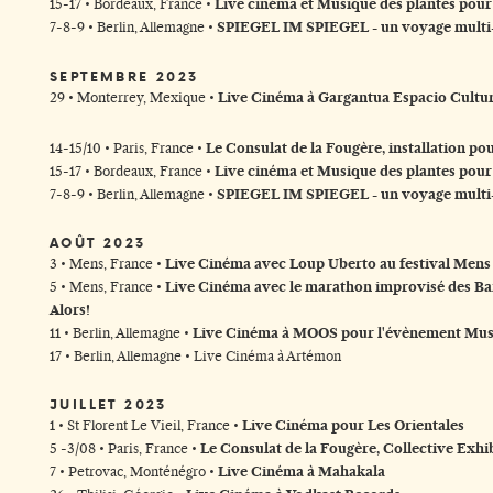
15-17 • Bordeaux, France •
Live cinéma et Musique des plantes pour
7-8-9 • Berlin, Allemagne •
SPIEGEL IM SPIEGEL - un voyage multi
SEPTEMBRE 2023
29 • Monterrey, Mexique •
Live Cinéma à Gargantua Espacio Cultur
14-15/10 • Paris, France •
Le Consulat de la Fougère, installation po
15-17 • Bordeaux, France •
Live cinéma et Musique des plantes pour
7-8-9 • Berlin, Allemagne •
SPIEGEL IM SPIEGEL - un voyage multi
AOÛT 2023
3 • Mens, France •
Live Cinéma avec Loup Uberto au festival Mens 
5 • Mens, France •
Live Cinéma avec le marathon improvisé des Ban
Alors!
11 • Berlin, Allemagne •
Live Cinéma à MOOS pour l'évènement Musi
17 • Berlin, Allemagne • Live Cinéma à Artémon
JUILLET 2023
1 • St Florent Le Vieil, France •
Live Cinéma pour Les Orientales
5 -3/08 • Paris, France •
Le Consulat de la Fougère, Collective Exhib
7 • Petrovac, Monténégro •
Live Cinéma à Mahakala