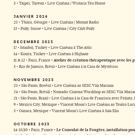
3 • Taipei, Taiwan • Live Cinéma / Wistaria Tea House
JANVIER 2024
25 • Tbilisi, Géorgie • Live Cinéma / Mutant Radio
13 • Pully, Suisse • Live Cinéma / City Club Pully
DECEMBRE 2023
17 • Istanbul, Turkey • Live Cinéma à The Attic
14 • Konya, Turkey • Live Cinéma à Hiçhane
11 & 12 • Paris, France •
Atelier de création thérapeutique avec les p
3 • Rio de Janeiro, Brésil • Live Cinéma à la Casa de Mystérios
NOVEMBRE 2023
25 • São Paulo, Breésil • Live Cinéma au SESC Vila Mariana
24 • São Paulo, Brésill • Nomadic Cinema Worskhop au SESC Vila Maria
21 • São Paulo, Brazil • Live Cinéma à la Casa de Francisca avec Felinto
9 • Mexico City, Mexique • Vincent Moon's Live Cinéma au Teatro Luc
3 • Oaxaca, Mexique • Vincent Moon's Live Cinéma à Sala Elia
OCTOBRE 2023
14-15/10 • Paris, France •
Le Consulat de la Fougère, installation po