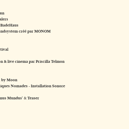
nun
alers
 à BadeHaus
oundsystem créé par MONOM
tival
on & live cinema par Priscilla Telmon
a by Moon
iques Nomades - Installation Sonore
'Unus Mundus'
&
Teaser