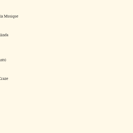
e la Musique
linda
nts)
Craze