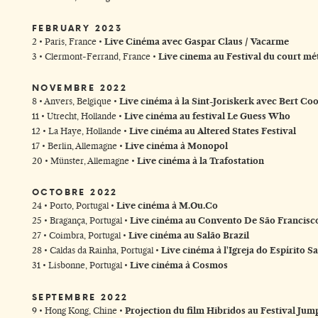
FEBRUARY 2023
2 • Paris, France •
Live Cinéma avec Gaspar Claus / Vacarme
3 • Clermont-Ferrand, France •
Live cinema au Festival du court mé
NOVEMBRE 2022
8 • Anvers, Belgique •
Live cinéma à la Sint-Joriskerk avec Bert Coo
11 • Utrecht, Hollande •
Live cinéma au festival Le Guess Who
12 • La Haye, Hollande •
Live cinéma au Altered States Festival
17 • Berlin, Allemagne •
Live cinéma à Monopol
20 • Münster, Allemagne •
Live cinéma à la Trafostation
OCTOBRE 2022
24 • Porto, Portugal •
Live cinéma à M.Ou.Co
25 • Bragança, Portugal •
Live cinéma au Convento De São Francisc
27 • Coimbra, Portugal •
Live cinéma au Salão Brazil
28 • Caldas da Rainha, Portugal •
Live cinéma à l'Igreja do Espírito S
31 • Lisbonne, Portugal •
Live cinéma à Cosmos
SEPTEMBRE 2022
9 • Hong Kong, Chine •
Projection du film Hibridos au Festival Ju