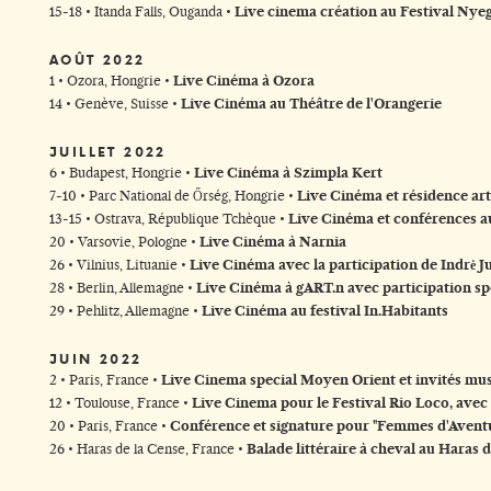
15-18 • Itanda Falls, Ouganda •
Live cinema création au Festival Nye
AOÛT 2022
1 • Ozora, Hongrie •
Live Cinéma à Ozora
14 • Genève, Suisse •
Live Cinéma au Théâtre de l'Orangerie
JUILLET 2022
6 • Budapest, Hongrie •
Live Cinéma à Szimpla Kert
7-10 • Parc National de Őrség, Hongrie •
Live Cinéma et résidence art
13-15 • Ostrava, République Tchèque •
Live Cinéma et conférences au
20 • Varsovie, Pologne •
Live Cinéma à Narnia
26 • Vilnius, Lituanie •
Live Cinéma avec la participation de Indrė J
28 • Berlin, Allemagne •
Live Cinéma à gART.n avec participation sp
29 • Pehlitz, Allemagne •
Live Cinéma au festival In.Habitants
JUIN 2022
2 • Paris, France •
Live Cinema special Moyen Orient et invités mu
12 • Toulouse, France •
Live Cinema pour le Festival Rio Loco, avec
20 • Paris, France •
Conférence et signature pour "Femmes d'Aventur
26 • Haras de la Cense, France •
Balade littéraire à cheval au Haras 