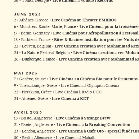
26 • Tbilisi, Géorgie •
Live Cinéma à Vodkast Records
JUNE 2023
2 • Athènes, Greece •
Live Cinéma au Theater EMBROS
6 • Moustiers-Sainte-Marie, France •
Live Cinéma pour la troisième 
17 • Berlin, Germany •
Live Cinéma pour Afropollination à FestSaa
18 • Barbizon, France •
Rites & Racines installation pour les Nuits d
22 • Leuven, Belgium •
Live Cinéma creation avec Mohammad Rez
24 • La Nature Festival, Belgium •
Live Cinéma creation avec Moha
26 • Dunkerque, France •
Live Cinéma creation avec Mohammad R
MAI 2023
7 • Genève, Suisse •
Live Cinéma au Cinéma Bio pour le Printemps
9 • Thessalonique, Grèce • Live Cinéma à Olympion Cinéma
22 • Heraklion, Grèce • Live Cinéma à Radio UOC
24 • Athènes, Grèce •
Live Cinéma à KET
AVRIL 2023
18 • Bristol, Angleterre •
Live Cinéma à Strange Brew
21 • Exeter, Angleterre •
Live Cinéma à la Breaking Convention
23 • London, Angleterre •
Live Cinéma à Café Oto - special fundrais
30 • Berlin, Allemagne • Live Cinéma à Mahalla