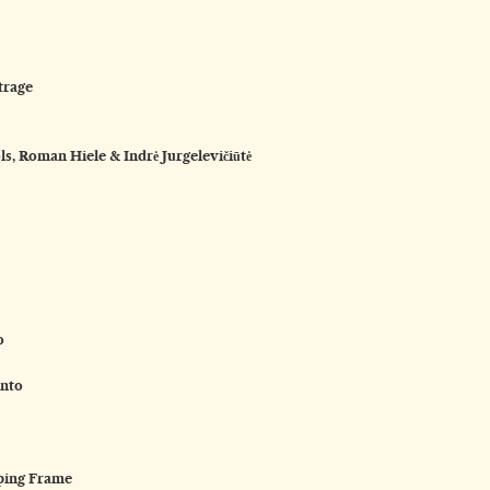
trage
ls, Roman Hiele & Indrė Jurgelevičiūtė
o
anto
mping Frame